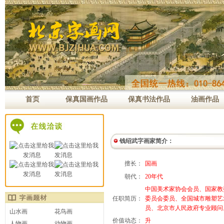
首页
保真国画作品
保真书法作品
油画作品
钱绍武字画家简介：
擅长：
国画
朝代：
20年代
中国美术家协会会员、国家教
任职简历：
委员会委员、全国城市雕塑艺
员、北京市人民政府专业顾问
山水画
花鸟画
价值动态：
升
人物画
动物画