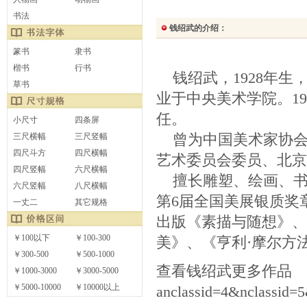
书法
钱绍武的介绍：
篆书
隶书
楷书
行书
钱绍武，1928年生，
草书
业于中央美术学院。19
任。
小尺寸
四条屏
曾为中国美术家协会
三尺横幅
三尺竖幅
四尺斗方
四尺横幅
艺术委员会委员、北京
四尺竖幅
六尺横幅
擅长雕塑、绘画、书
六尺竖幅
八尺横幅
第6届全国美展银质奖
一丈二
其它规格
出版《素描与随想》、
￥100以下
￥100-300
美》、《亨利·摩尔方
￥300-500
￥500-1000
查看钱绍武更多作品
￥1000-3000
￥3000-5000
￥5000-10000
￥10000以上
anclassid=4&nclassid=